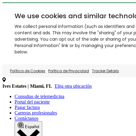
We use cookies and similar technol
We collect personal information (such as identifiers and i
content and ads. This may involve the "sharing" of your p
advertising. You can opt out of the sale or sharing of you
Personal Information" link or by managing your preferences
below.
Política de Cookies
Política de Privacidad
Tracker Details
Ives Estates | Miami, FL
Elija otra ubicación
Consultas de telemedicina
Portal del paciente
Pagar factura
Carreras profesionales
Contáctanos
Español