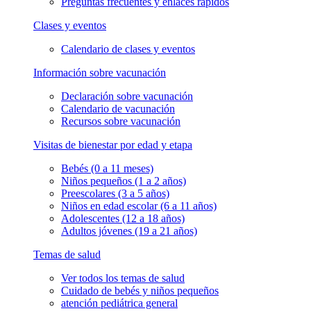
Preguntas frecuentes y enlaces rápidos
Clases y eventos
Calendario de clases y eventos
Información sobre vacunación
Declaración sobre vacunación
Calendario de vacunación
Recursos sobre vacunación
Visitas de bienestar por edad y etapa
Bebés (0 a 11 meses)
Niños pequeños (1 a 2 años)
Preescolares (3 a 5 años)
Niños en edad escolar (6 a 11 años)
Adolescentes (12 a 18 años)
Adultos jóvenes (19 a 21 años)
Temas de salud
Ver todos los temas de salud
Cuidado de bebés y niños pequeños
atención pediátrica general