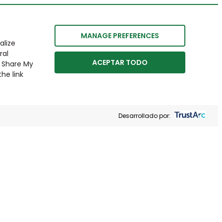
MANAGE PREFERENCES
alize
ral
ACEPTAR TODO
r Share My
he link
Desarrollado por: