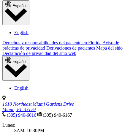
Español
English
Derechos y responsabilidades del paciente en Florida
Aviso de
prácticas de privacidad
Derivaciones de pacientes
Mapa del sitio
Declaración de privacidad del sitio web
Español
English
1610 Northeast Miami Gardens Drive
Miami, FL 33179
(305) 940-6016
(305) 940-6167
Lunes:
8AM–10:30PM