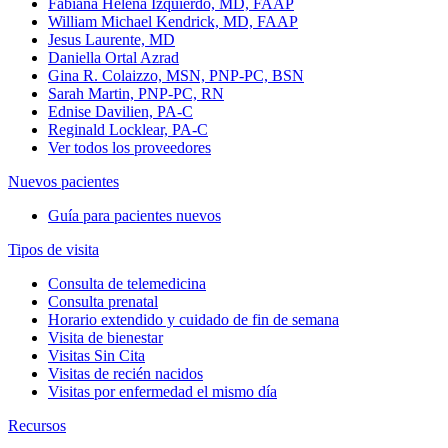
Fabiana Helena Izquierdo, MD, FAAP
William Michael Kendrick, MD, FAAP
Jesus Laurente, MD
Daniella Ortal Azrad
Gina R. Colaizzo, MSN, PNP-PC, BSN
Sarah Martin, PNP-PC, RN
Ednise Davilien, PA-C
Reginald Locklear, PA-C
Ver todos los proveedores
Nuevos pacientes
Guía para pacientes nuevos
Tipos de visita
Consulta de telemedicina
Consulta prenatal
Horario extendido y cuidado de fin de semana
Visita de bienestar
Visitas Sin Cita
Visitas de recién nacidos
Visitas por enfermedad el mismo día
Recursos