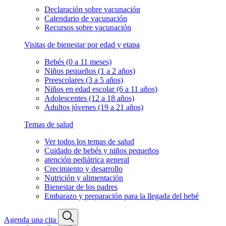
Declaración sobre vacunación
Calendario de vacunación
Recursos sobre vacunación
Visitas de bienestar por edad y etapa
Bebés (0 a 11 meses)
Niños pequeños (1 a 2 años)
Preescolares (3 a 5 años)
Niños en edad escolar (6 a 11 años)
Adolescentes (12 a 18 años)
Adultos jóvenes (19 a 21 años)
Temas de salud
Ver todos los temas de salud
Cuidado de bebés y niños pequeños
atención pediátrica general
Crecimiento y desarrollo
Nutrición y alimentación
Bienestar de los padres
Embarazo y preparación para la llegada del bebé
Agenda una cita