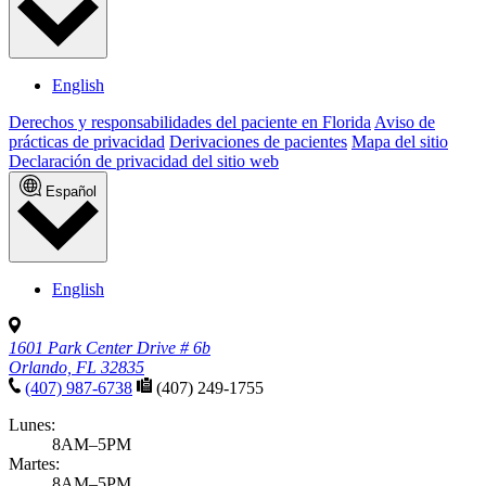
English
Derechos y responsabilidades del paciente en Florida
Aviso de
prácticas de privacidad
Derivaciones de pacientes
Mapa del sitio
Declaración de privacidad del sitio web
Español
English
1601 Park Center Drive # 6b
Orlando, FL 32835
(407) 987-6738
(407) 249-1755
Lunes:
8AM–5PM
Martes:
8AM–5PM