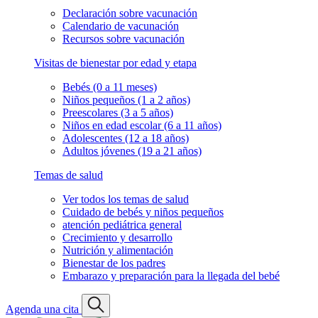
Declaración sobre vacunación
Calendario de vacunación
Recursos sobre vacunación
Visitas de bienestar por edad y etapa
Bebés (0 a 11 meses)
Niños pequeños (1 a 2 años)
Preescolares (3 a 5 años)
Niños en edad escolar (6 a 11 años)
Adolescentes (12 a 18 años)
Adultos jóvenes (19 a 21 años)
Temas de salud
Ver todos los temas de salud
Cuidado de bebés y niños pequeños
atención pediátrica general
Crecimiento y desarrollo
Nutrición y alimentación
Bienestar de los padres
Embarazo y preparación para la llegada del bebé
Agenda una cita