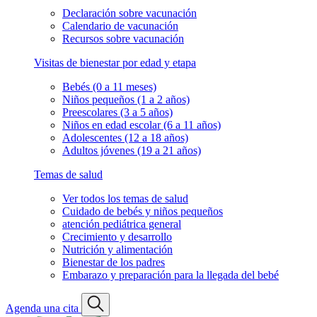
Declaración sobre vacunación
Calendario de vacunación
Recursos sobre vacunación
Visitas de bienestar por edad y etapa
Bebés (0 a 11 meses)
Niños pequeños (1 a 2 años)
Preescolares (3 a 5 años)
Niños en edad escolar (6 a 11 años)
Adolescentes (12 a 18 años)
Adultos jóvenes (19 a 21 años)
Temas de salud
Ver todos los temas de salud
Cuidado de bebés y niños pequeños
atención pediátrica general
Crecimiento y desarrollo
Nutrición y alimentación
Bienestar de los padres
Embarazo y preparación para la llegada del bebé
Agenda una cita