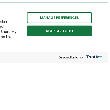
MANAGE PREFERENCES
alize
ral
ACEPTAR TODO
r Share My
he link
Desarrollado por: