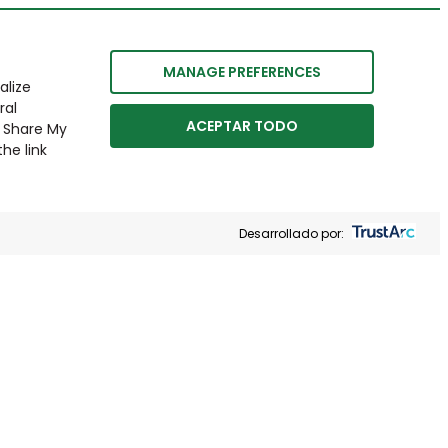
MANAGE PREFERENCES
alize
ral
ACEPTAR TODO
r Share My
he link
Desarrollado por: