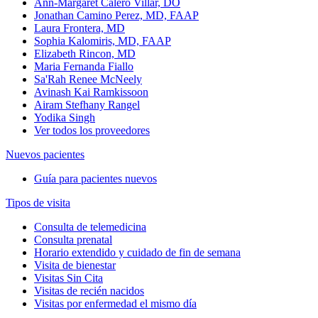
Ann-Margaret Calero Villar, DO
Jonathan Camino Perez, MD, FAAP
Laura Frontera, MD
Sophia Kalomiris, MD, FAAP
Elizabeth Rincon, MD
Maria Fernanda Fiallo
Sa'Rah Renee McNeely
Avinash Kai Ramkissoon
Airam Stefhany Rangel
Yodika Singh
Ver todos los proveedores
Nuevos pacientes
Guía para pacientes nuevos
Tipos de visita
Consulta de telemedicina
Consulta prenatal
Horario extendido y cuidado de fin de semana
Visita de bienestar
Visitas Sin Cita
Visitas de recién nacidos
Visitas por enfermedad el mismo día