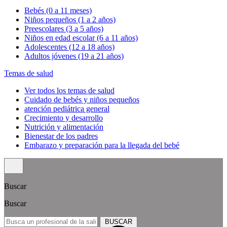
Bebés (0 a 11 meses)
Niños pequeños (1 a 2 años)
Preescolares (3 a 5 años)
Niños en edad escolar (6 a 11 años)
Adolescentes (12 a 18 años)
Adultos jóvenes (19 a 21 años)
Temas de salud
Ver todos los temas de salud
Cuidado de bebés y niños pequeños
atención pediátrica general
Crecimiento y desarrollo
Nutrición y alimentación
Bienestar de los padres
Embarazo y preparación para la llegada del bebé
Buscar
Buscar
BUSCAR