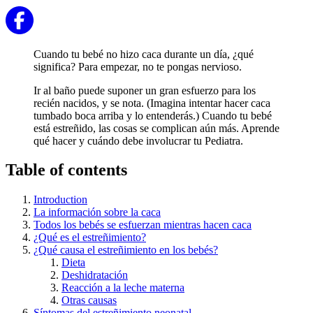
Cuando tu bebé no hizo caca durante un día, ¿qué
significa? Para empezar, no te pongas nervioso.
Ir al baño puede suponer un gran esfuerzo para los
recién nacidos, y se nota. (Imagina intentar hacer caca
tumbado boca arriba y lo entenderás.) Cuando tu bebé
está estreñido, las cosas se complican aún más. Aprende
qué hacer y cuándo debe involucrar tu Pediatra.
Table of contents
Introduction
La información sobre la caca
Todos los bebés se esfuerzan mientras hacen caca
¿Qué es el estreñimiento?
¿Qué causa el estreñimiento en los bebés?
Dieta
Deshidratación
Reacción a la leche materna
Otras causas
Síntomas del estreñimiento neonatal