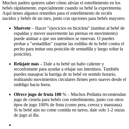
Muchos padres quieren saber cómo aliviar el estreñimiento en los
bebés rápidamente, especialmente cuando su bebé la experimenta.
Aquí tienes algunos remedios para el estreñimiento de recién
nacidos y bebés de un mes, junto con opciones para bebés mayores:
Muévete
– Hacer "ejercicios en bicicleta" (tumbar al bebé de
espaldas y mover suavemente las piernas en movimiento)
puede animar a que sus intestinos se muevan. O puedes
probar a "sentadillas" (sujetar las rodillas de tu bebé contra el
pecho para imitar una posición de sentadilla y luego soltar la
posición).
Relájate más
– Dale a tu bebé un baño caliente y
reconfortante para ayudar a relajar sus intestinos. También
puedes masajear la barriga de tu bebé en sentido horario,
realizando movimientos circulares firmes pero suaves desde el
ombligo hacia fuera.
Ofrece jugo de fruta 100
% – Muchos Pediatra recomiendan
jugo de ciruela para bebés con estreñimiento, junto con otros
tipos de jugo 100% de fruta (como pera, cereza y manzana).
Si tu bebé aún no come comida en tarros, dale solo 1-2 onzas
de jugo al día.