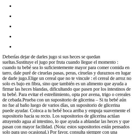
Deberías dejar de darles jugo si sus heces se quedan
sueltas.Sustituye el jugo por fruta cuando llegue el momento :
cuando tu bebé sea lo suficientemente mayor para comer comida en
tarro, dale puré de ciruelas pasas, peras, ciruelas y duraznos en lugar
de darle jugo.Elige un cereal que no te vincule : el cereal de arroz no
solo es bajo en fibra, sino que también es un alimento que ayuda a
firmar las heces blandas, dificultando que pasen por los intestinos de
tu bebé. Para evitar el estreñimiento, opta por avena, trigo o cereales
de cebada.Prueba con un supositorio de glicerina – Si tu bebé aún
no fue al baño luego de varios días, un supositorio de glicerina
puede ayudar. Coloca a tu bebé boca arriba y empuja suavemente el
supositorio hacia su recto. Los supositorios de glicerina actúan
atrayendo agua al intestino, lo que ayuda a ablandar las heces y que
pasan con mayor facilidad. (Nota: estos supositorios están pensados
solo para uso ocasional.) Por favor, consulta siempre con una