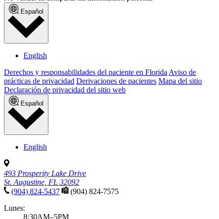
Español
English
Derechos y responsabilidades del paciente en Florida
Aviso de
prácticas de privacidad
Derivaciones de pacientes
Mapa del sitio
Declaración de privacidad del sitio web
Español
English
493 Prosperity Lake Drive
St. Augustine, FL 32092
(904) 824-5437
(904) 824-7575
Lunes:
8:30AM–5PM