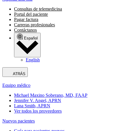
Consultas de telemedicina
Portal del paciente
Pagar factura
Carreras profesionales
Contáctanos
Español
English
ATRÁS
Equipo médico
Michael Maxino Soberano, MD, FAAP
Jennifer V. Angel, APRN
Lana Smith, APRN
Ver todos los proveedores
Nuevos pacientes
Guía para pacientes nuevos