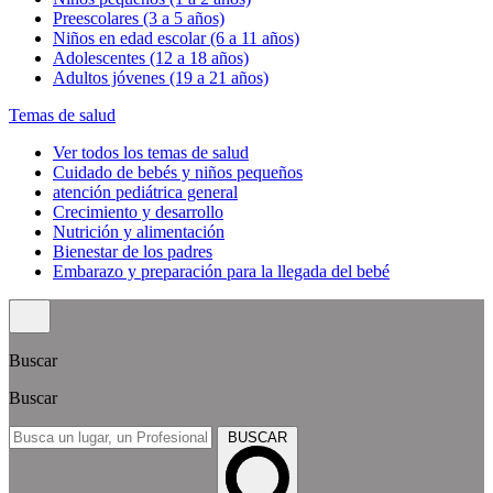
Preescolares (3 a 5 años)
Niños en edad escolar (6 a 11 años)
Adolescentes (12 a 18 años)
Adultos jóvenes (19 a 21 años)
Temas de salud
Ver todos los temas de salud
Cuidado de bebés y niños pequeños
atención pediátrica general
Crecimiento y desarrollo
Nutrición y alimentación
Bienestar de los padres
Embarazo y preparación para la llegada del bebé
Buscar
Buscar
BUSCAR