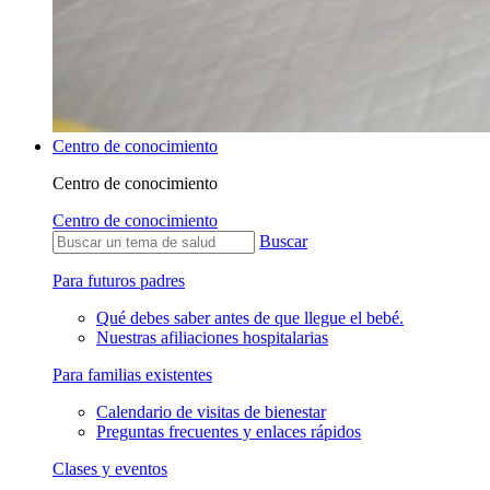
Centro de conocimiento
Centro de conocimiento
Centro de conocimiento
Buscar
Para futuros padres
Qué debes saber antes de que llegue el bebé.
Nuestras afiliaciones hospitalarias
Para familias existentes
Calendario de visitas de bienestar
Preguntas frecuentes y enlaces rápidos
Clases y eventos