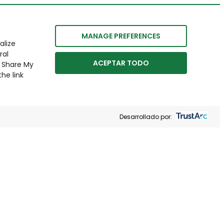
MANAGE PREFERENCES
alize
ral
ACEPTAR TODO
r Share My
he link
Desarrollado por: