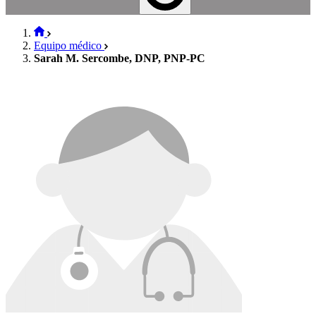
Equipo médico
Sarah M. Sercombe, DNP, PNP-PC