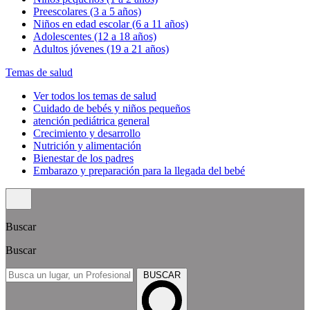
Preescolares (3 a 5 años)
Niños en edad escolar (6 a 11 años)
Adolescentes (12 a 18 años)
Adultos jóvenes (19 a 21 años)
Temas de salud
Ver todos los temas de salud
Cuidado de bebés y niños pequeños
atención pediátrica general
Crecimiento y desarrollo
Nutrición y alimentación
Bienestar de los padres
Embarazo y preparación para la llegada del bebé
Buscar
Buscar
BUSCAR