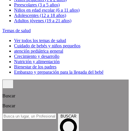
Preescolares (3 a 5 años)
Niños en edad escolar (6 a 11 años)
Adolescentes (12 a 18 años)
Adultos jóvenes (19 a 21 años)
Temas de salud
Ver todos los temas de salud
Cuidado de bebés y niños pequeños
atención pediátrica general
Crecimiento y desarrollo
Nutrición y alimentación
Bienestar de los padres
Embarazo y preparación para la llegada del bebé
Buscar
Buscar
BUSCAR