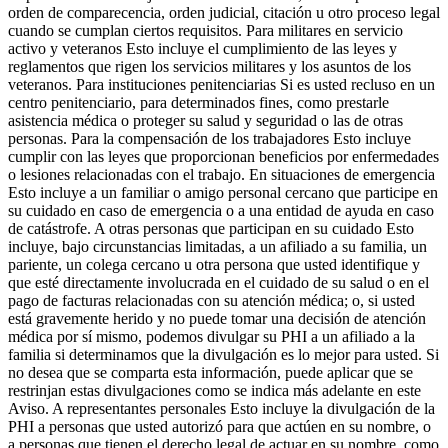
orden de comparecencia, orden judicial, citación u otro proceso legal
cuando se cumplan ciertos requisitos. Para militares en servicio
activo y veteranos Esto incluye el cumplimiento de las leyes y
reglamentos que rigen los servicios militares y los asuntos de los
veteranos. Para instituciones penitenciarias Si es usted recluso en un
centro penitenciario, para determinados fines, como prestarle
asistencia médica o proteger su salud y seguridad o las de otras
personas. Para la compensación de los trabajadores Esto incluye
cumplir con las leyes que proporcionan beneficios por enfermedades
o lesiones relacionadas con el trabajo. En situaciones de emergencia
Esto incluye a un familiar o amigo personal cercano que participe en
su cuidado en caso de emergencia o a una entidad de ayuda en caso
de catástrofe. A otras personas que participan en su cuidado Esto
incluye, bajo circunstancias limitadas, a un afiliado a su familia, un
pariente, un colega cercano u otra persona que usted identifique y
que esté directamente involucrada en el cuidado de su salud o en el
pago de facturas relacionadas con su atención médica; o, si usted
está gravemente herido y no puede tomar una decisión de atención
médica por sí mismo, podemos divulgar su PHI a un afiliado a la
familia si determinamos que la divulgación es lo mejor para usted. Si
no desea que se comparta esta información, puede aplicar que se
restrinjan estas divulgaciones como se indica más adelante en este
Aviso. A representantes personales Esto incluye la divulgación de la
PHI a personas que usted autorizó para que actúen en su nombre, o
a personas que tienen el derecho legal de actuar en su nombre, como