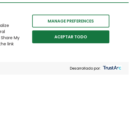
MANAGE PREFERENCES
alize
ral
ACEPTAR TODO
r Share My
he link
Desarrollado por: