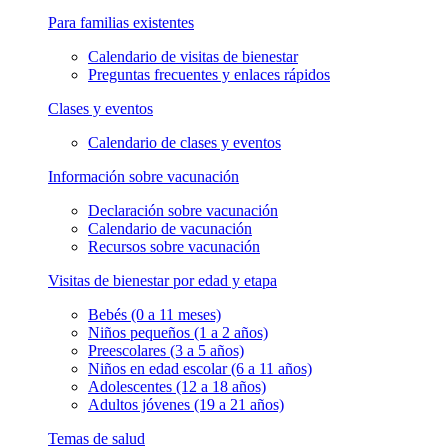
Para familias existentes
Calendario de visitas de bienestar
Preguntas frecuentes y enlaces rápidos
Clases y eventos
Calendario de clases y eventos
Información sobre vacunación
Declaración sobre vacunación
Calendario de vacunación
Recursos sobre vacunación
Visitas de bienestar por edad y etapa
Bebés (0 a 11 meses)
Niños pequeños (1 a 2 años)
Preescolares (3 a 5 años)
Niños en edad escolar (6 a 11 años)
Adolescentes (12 a 18 años)
Adultos jóvenes (19 a 21 años)
Temas de salud