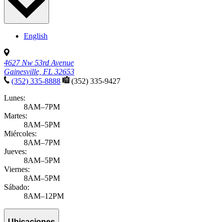
LEER ARTÍCULO
No se encontraron artículos con esos filtros. Intentar
Limpiando tus
filtros
para ver todos los artículos.
Filtrar resultados
Introduzca un tema o condición
Seleccione una categoría
Todas las categorías
Noticias y anuncios
Deportes, ejercicio y actividades al aire libre
APLICAR FILTROS