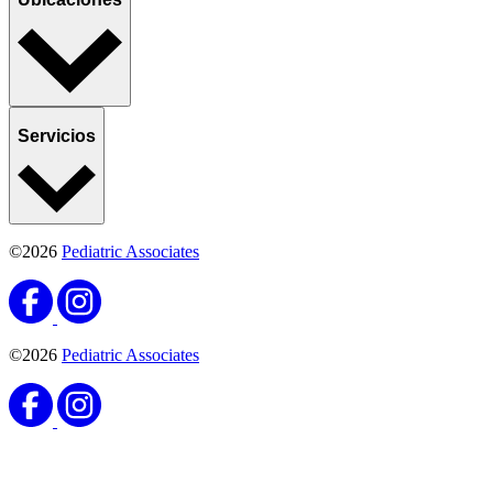
Listos cuando lo necesites
Agenda una cita
Derechos y responsabilidades del paciente en Florida
Aviso de
prácticas de privacidad
Derivaciones de pacientes
Mapa del sitio
Declaración de privacidad del sitio web
No vender ni compartir mi información personal
Español