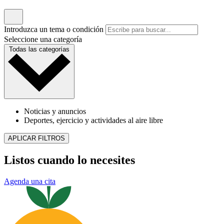
Un error de financiación en Florida está poniendo
en riesgo el cuidado infantil. Pediatric Associates está
tomando medidas
Publicado junio 23, 2026
LEER ARTÍCULO
Noticias y anuncios
Reach Out & Read llega a nuestra sucursal de
Longwood.
Publicado mayo 6, 2026
LEER ARTÍCULO
Deportes, ejercicio y actividades al aire libre
Exámenes físicos para el regreso a clases: lo que los
padres de Florida deben saber.