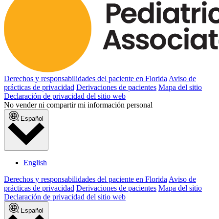
Publicado mayo 4, 2026
LEER ARTÍCULO
Noticias y anuncios
Pediatric Associates Family of Companies
Lanzamientos VaxFacts.info: Un recurso de
confianza revisado por Pediatra para familias que
buscan información fiable sobre vacunas
Publicado enero 21, 2026
LEER ARTÍCULO
Noticias y anuncios
Pediatric Associates Lanza un nuevo sitio web para
mejorar la experiencia del paciente y los resultados
de salud.
Publicado noviembre 28, 2025