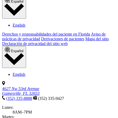
Español
English
Derechos y responsabilidades del paciente en Florida
Aviso de
prácticas de privacidad
Derivaciones de pacientes
Mapa del sitio
Declaración de privacidad del sitio web
Español
English
4627 Nw 53rd Avenue
Gainesville, FL 32653
(352) 335-8888
(352) 335-9427
Lunes:
8AM–7PM
Martes: