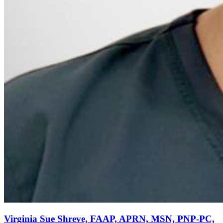
Virginia Sue Shreve, FAAP, APRN, MSN, PNP-PC,