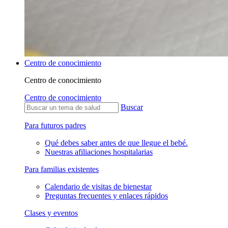
Centro de conocimiento
Centro de conocimiento
Centro de conocimiento
Buscar
Para futuros padres
Qué debes saber antes de que llegue el bebé.
Nuestras afiliaciones hospitalarias
Para familias existentes
Calendario de visitas de bienestar
Preguntas frecuentes y enlaces rápidos
Clases y eventos