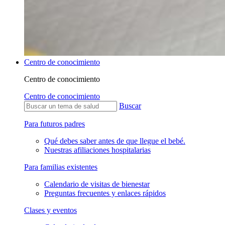
Centro de conocimiento
Centro de conocimiento
Centro de conocimiento
Buscar
Para futuros padres
Qué debes saber antes de que llegue el bebé.
Nuestras afiliaciones hospitalarias
Para familias existentes
Calendario de visitas de bienestar
Preguntas frecuentes y enlaces rápidos
Clases y eventos