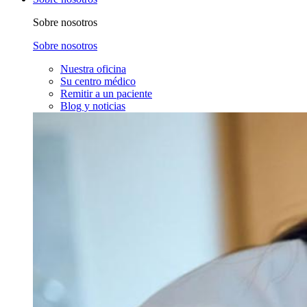
Sobre nosotros
Sobre nosotros
Nuestra oficina
Su centro médico
Remitir a un paciente
Blog y noticias