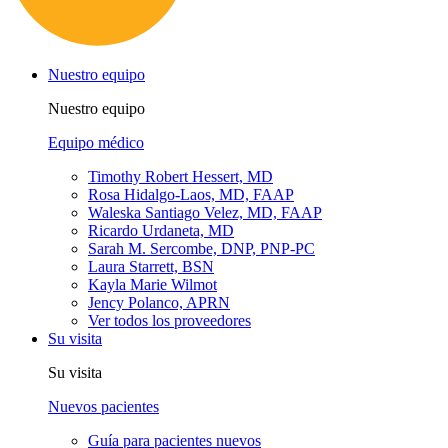
Nuestro equipo
Nuestro equipo
Equipo médico
Timothy Robert Hessert, MD
Rosa Hidalgo-Laos, MD, FAAP
Waleska Santiago Velez, MD, FAAP
Ricardo Urdaneta, MD
Sarah M. Sercombe, DNP, PNP-PC
Laura Starrett, BSN
Kayla Marie Wilmot
Jency Polanco, APRN
Ver todos los proveedores
Su visita
Su visita
Nuevos pacientes
Guía para pacientes nuevos