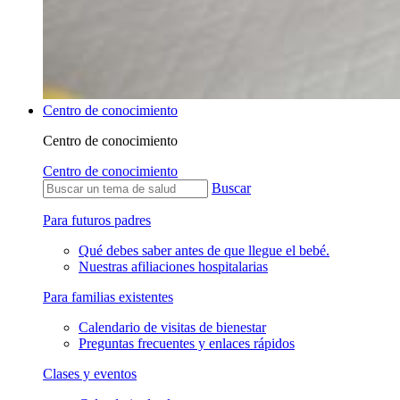
Centro de conocimiento
Centro de conocimiento
Centro de conocimiento
Buscar
Para futuros padres
Qué debes saber antes de que llegue el bebé.
Nuestras afiliaciones hospitalarias
Para familias existentes
Calendario de visitas de bienestar
Preguntas frecuentes y enlaces rápidos
Clases y eventos