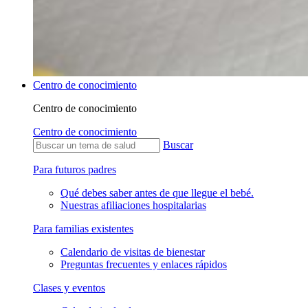
Centro de conocimiento
Centro de conocimiento
Centro de conocimiento
Buscar
Para futuros padres
Qué debes saber antes de que llegue el bebé.
Nuestras afiliaciones hospitalarias
Para familias existentes
Calendario de visitas de bienestar
Preguntas frecuentes y enlaces rápidos
Clases y eventos