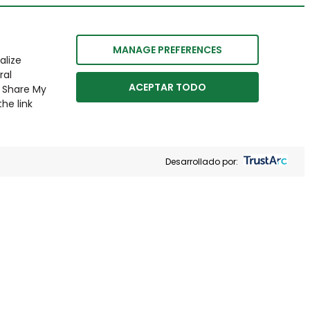
MANAGE PREFERENCES
alize
ral
ACEPTAR TODO
r Share My
he link
Desarrollado por: