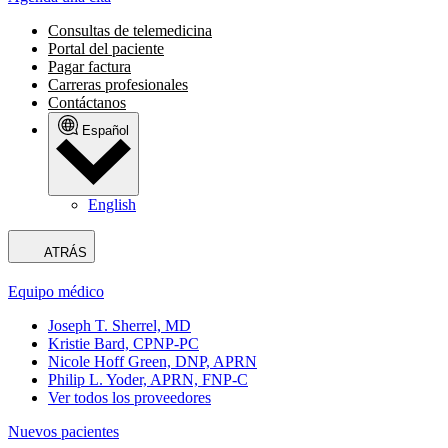
Consultas de telemedicina
Portal del paciente
Pagar factura
Carreras profesionales
Contáctanos
Español
English
ATRÁS
Equipo médico
Joseph T. Sherrel, MD
Kristie Bard, CPNP-PC
Nicole Hoff Green, DNP, APRN
Philip L. Yoder, APRN, FNP-C
Ver todos los proveedores
Nuevos pacientes