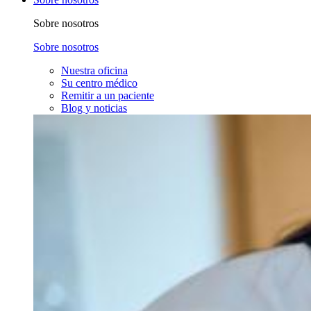
Sobre nosotros
Sobre nosotros
Nuestra oficina
Su centro médico
Remitir a un paciente
Blog y noticias