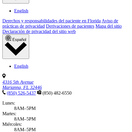
English
Derechos y responsabilidades del paciente en Florida
Aviso de
prácticas de privacidad
Derivaciones de pacientes
Mapa del sitio
Declaración de privacidad del sitio web
Español
English
4316 5th Avenue
Marianna, FL 32446
(850) 526-5437
(850) 482-6550
Lunes:
8AM–5PM
Martes:
8AM–5PM
Miércoles:
8AM–5PM