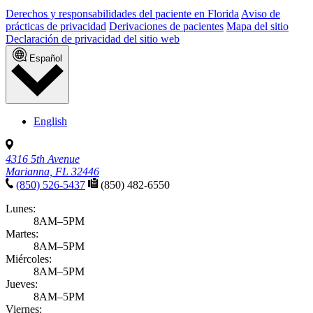
Derechos y responsabilidades del paciente en Florida
Aviso de
prácticas de privacidad
Derivaciones de pacientes
Mapa del sitio
Declaración de privacidad del sitio web
Español
English
4316 5th Avenue
Marianna, FL 32446
(850) 526-5437
(850) 482-6550
Lunes:
8AM–5PM
Martes:
8AM–5PM
Miércoles:
8AM–5PM
Jueves:
8AM–5PM
Viernes: