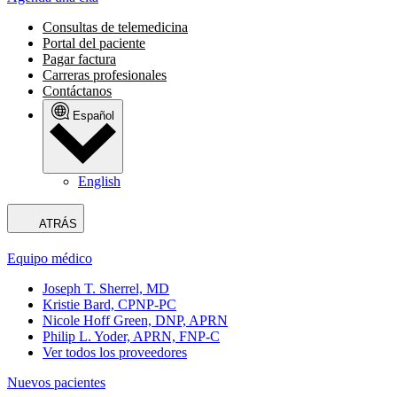
Consultas de telemedicina
Portal del paciente
Pagar factura
Carreras profesionales
Contáctanos
Español
English
ATRÁS
Equipo médico
Joseph T. Sherrel, MD
Kristie Bard, CPNP-PC
Nicole Hoff Green, DNP, APRN
Philip L. Yoder, APRN, FNP-C
Ver todos los proveedores
Nuevos pacientes