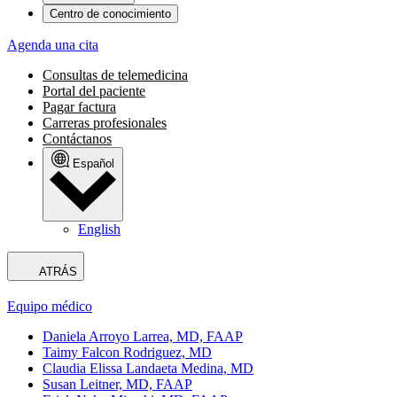
Centro de conocimiento
Agenda una cita
Consultas de telemedicina
Portal del paciente
Pagar factura
Carreras profesionales
Contáctanos
Español
English
ATRÁS
Equipo médico
Daniela Arroyo Larrea, MD, FAAP
Taimy Falcon Rodriguez, MD
Claudia Elissa Landaeta Medina, MD
Susan Leitner, MD, FAAP