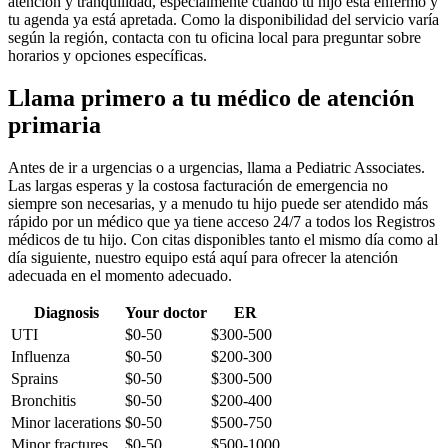
atención y tranquilidad, especialmente cuando tu hijo está enfermo y
tu agenda ya está apretada. Como la disponibilidad del servicio varía
según la región, contacta con tu oficina local para preguntar sobre
horarios y opciones específicas.
Llama primero a tu médico de atención
primaria
Antes de ir a urgencias o a urgencias, llama a Pediatric Associates.
Las largas esperas y la costosa facturación de emergencia no
siempre son necesarias, y a menudo tu hijo puede ser atendido más
rápido por un médico que ya tiene acceso 24/7 a todos los Registros
médicos de tu hijo. Con citas disponibles tanto el mismo día como al
día siguiente, nuestro equipo está aquí para ofrecer la atención
adecuada en el momento adecuado.
Diagnosis
Your doctor
ER
UTI
$0-50
$300-500
Influenza
$0-50
$200-300
Sprains
$0-50
$300-500
Bronchitis
$0-50
$200-400
Minor lacerations
$0-50
$500-750
Minor fractures
$0-50
$500-1000