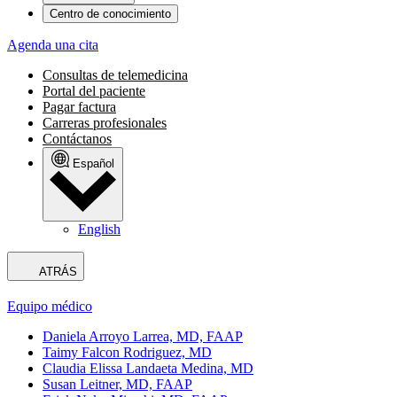
Centro de conocimiento
Agenda una cita
Consultas de telemedicina
Portal del paciente
Pagar factura
Carreras profesionales
Contáctanos
Español
English
ATRÁS
Equipo médico
Daniela Arroyo Larrea, MD, FAAP
Taimy Falcon Rodriguez, MD
Claudia Elissa Landaeta Medina, MD
Susan Leitner, MD, FAAP