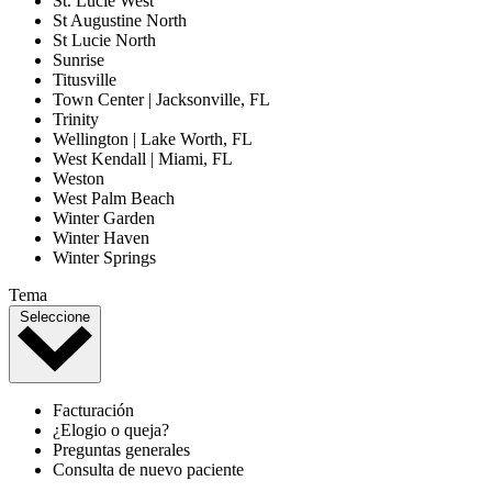
St. Lucie West
St Augustine North
St Lucie North
Sunrise
Titusville
Town Center | Jacksonville, FL
Trinity
Wellington | Lake Worth, FL
West Kendall | Miami, FL
Weston
West Palm Beach
Winter Garden
Winter Haven
Winter Springs
Tema
Seleccione
Facturación
¿Elogio o queja?
Preguntas generales
Consulta de nuevo paciente