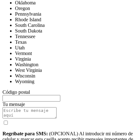
Oklahoma
Oregon
Pennsylvania
Rhode Island
South Carolina
South Dakota
Tennessee
Texas
Utah
Vermont
Virginia
Washington
West Virginia
Wisconsin
Wyoming
Código postal
Tu mensaje
Regríbate para SMS:
(OPCIONAL) Al introducir mi número de
celular y marcar esta casilla acepto recibir mensajes importantes de