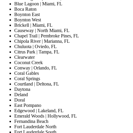
Blue Lagoon | Miami, FL
Boca Raton
Boynton East
Boynton West
Brickell | Miami, FL
Causeway | North Miami, FL
Chapel Trail | Pembroke Pines, FL
Chipola River | Marianna, FL
Chuluota | Oviedo, FL
Citrus Park | Tampa, FL
Clearwater
Coconut Creek
Conway | Orlando, FL
Coral Gables
Coral Springs
Courtland | Deltona, FL
Daytona
Deland
Doral
East Pompano
Edgewood | Lakeland, FL
Emerald Woods | Hollywood, FL
Fernandina Beach
Fort Lauderdale North
Fort Lauderdale South