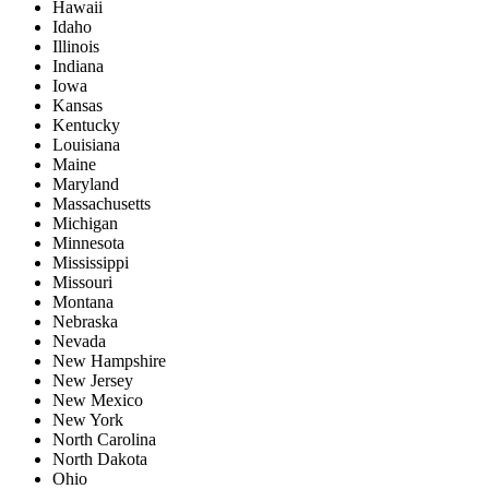
Hawaii
Idaho
Illinois
Indiana
Iowa
Kansas
Kentucky
Louisiana
Maine
Maryland
Massachusetts
Michigan
Minnesota
Mississippi
Missouri
Montana
Nebraska
Nevada
New Hampshire
New Jersey
New Mexico
New York
North Carolina
North Dakota
Ohio