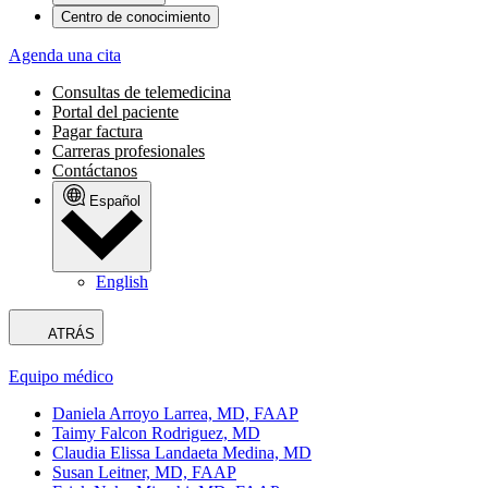
Centro de conocimiento
Agenda una cita
Consultas de telemedicina
Portal del paciente
Pagar factura
Carreras profesionales
Contáctanos
Español
English
ATRÁS
Equipo médico
Daniela Arroyo Larrea, MD, FAAP
Taimy Falcon Rodriguez, MD
Claudia Elissa Landaeta Medina, MD
Susan Leitner, MD, FAAP