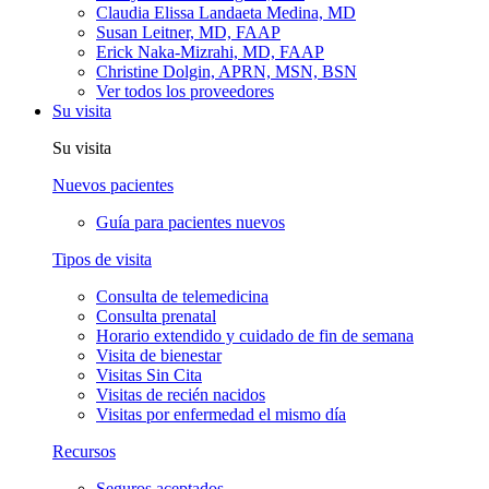
Claudia Elissa Landaeta Medina, MD
Susan Leitner, MD, FAAP
Erick Naka-Mizrahi, MD, FAAP
Christine Dolgin, APRN, MSN, BSN
Ver todos los proveedores
Su visita
Su visita
Nuevos pacientes
Guía para pacientes nuevos
Tipos de visita
Consulta de telemedicina
Consulta prenatal
Horario extendido y cuidado de fin de semana
Visita de bienestar
Visitas Sin Cita
Visitas de recién nacidos
Visitas por enfermedad el mismo día
Recursos
Seguros aceptados