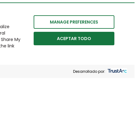
MANAGE PREFERENCES
alize
ral
ACEPTAR TODO
r Share My
he link
Desarrollado por: