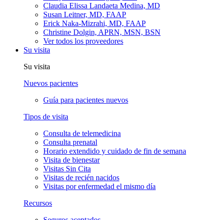
Claudia Elissa Landaeta Medina, MD
Susan Leitner, MD, FAAP
Erick Naka-Mizrahi, MD, FAAP
Christine Dolgin, APRN, MSN, BSN
Ver todos los proveedores
Su visita
Su visita
Nuevos pacientes
Guía para pacientes nuevos
Tipos de visita
Consulta de telemedicina
Consulta prenatal
Horario extendido y cuidado de fin de semana
Visita de bienestar
Visitas Sin Cita
Visitas de recién nacidos
Visitas por enfermedad el mismo día
Recursos
Seguros aceptados