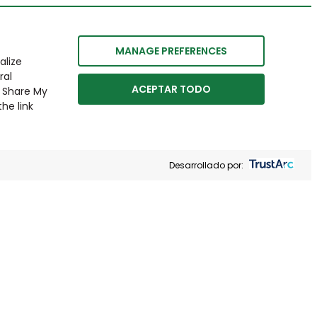
MANAGE PREFERENCES
alize
ral
ACEPTAR TODO
r Share My
he link
Desarrollado por: