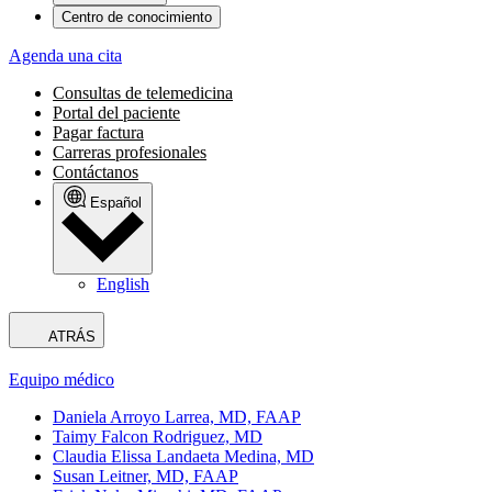
Centro de conocimiento
Agenda una cita
Consultas de telemedicina
Portal del paciente
Pagar factura
Carreras profesionales
Contáctanos
Español
English
ATRÁS
Equipo médico
Daniela Arroyo Larrea, MD, FAAP
Taimy Falcon Rodriguez, MD
Claudia Elissa Landaeta Medina, MD
Susan Leitner, MD, FAAP