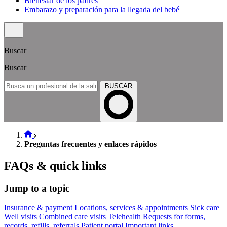
Bienestar de los padres
Embarazo y preparación para la llegada del bebé
Buscar
Buscar
BUSCAR
Preguntas frecuentes y enlaces rápidos
FAQs & quick links
Jump to a topic
Insurance & payment
Locations, services & appointments
Sick care
Well visits
Combined care visits
Telehealth
Requests for forms,
records, refills, referrals
Patient portal
Important links