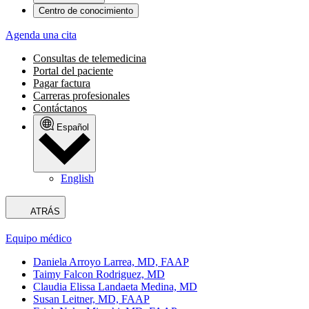
Centro de conocimiento
Agenda una cita
Consultas de telemedicina
Portal del paciente
Pagar factura
Carreras profesionales
Contáctanos
Español
English
ATRÁS
Equipo médico
Daniela Arroyo Larrea, MD, FAAP
Taimy Falcon Rodriguez, MD
Claudia Elissa Landaeta Medina, MD
Susan Leitner, MD, FAAP