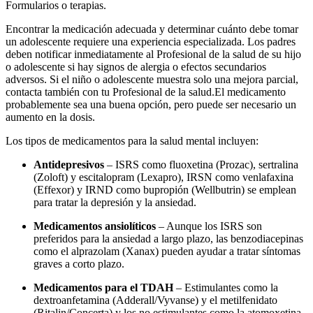
Formularios o terapias.
Encontrar la medicación adecuada y determinar cuánto debe tomar
un adolescente requiere una experiencia especializada. Los padres
deben notificar inmediatamente al Profesional de la salud de su hijo
o adolescente si hay signos de alergia o efectos secundarios
adversos. Si el niño o adolescente muestra solo una mejora parcial,
contacta también con tu Profesional de la salud.
El medicamento
probablemente sea una buena opción, pero puede ser necesario un
aumento en la dosis.
Los tipos de medicamentos para la salud mental incluyen:
Antidepresivos
– ISRS como fluoxetina (Prozac), sertralina
(Zoloft) y escitalopram (Lexapro), IRSN como venlafaxina
(Effexor) y IRND como bupropión (Wellbutrin) se emplean
para tratar la depresión y la ansiedad.
Medicamentos ansiolíticos
– Aunque los ISRS son
preferidos para la ansiedad a largo plazo, las benzodiacepinas
como el alprazolam (Xanax) pueden ayudar a tratar síntomas
graves a corto plazo.
Medicamentos para el TDAH
– Estimulantes como la
dextroanfetamina (Adderall/Vyvanse) y el metilfenidato
(Ritalin/Concerta) y los no estimulantes como la atomoxetina