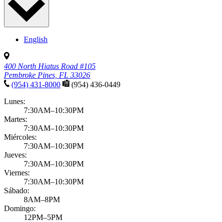
Growth & development
Adolescent mental health
Published November 11, 2025
by Ravinder Khaira, MD, MBA, MPH, FAAP
Adolescent mental health issues have been on the rise since the
pandemic, with more cases diagnosed regularly. At Pediatric
Associates, we believe tha...
Learn more