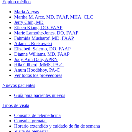
Equipo médico
Maria Aleyas
Martha M. Arce, MD, FAAP, MHA, CLC
Jerry Chih, MD
Eileen Kiang, DO, FAAP
Marie Lamothe-Jones, DO, FAAP
Fahmida Musharof, MD, FAAP
Adam J. Ruskowski
Elizabeth Salerno, DO, FAAP
Dianne Williams, MD, FAAP
Jody-Ann Dale, APRN
Hila Gilberd, MMS, PA-C
Anum Hoodbhoy, PA-C
Ver todos los proveedores
Nuevos pacientes
Guía para pacientes nuevos
Tipos de visita
Consulta de telemedicina
Consulta prenatal
Horario extendido y cuidado de fin de semana
Visita de bienestar