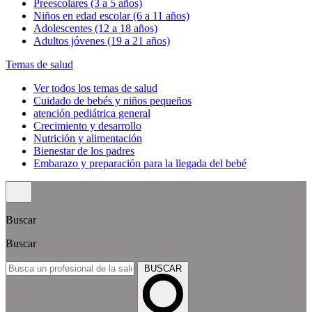
Preescolares (3 a 5 años)
Niños en edad escolar (6 a 11 años)
Adolescentes (12 a 18 años)
Adultos jóvenes (19 a 21 años)
Temas de salud
Ver todos los temas de salud
Cuidado de bebés y niños pequeños
atención pediátrica general
Crecimiento y desarrollo
Nutrición y alimentación
Bienestar de los padres
Embarazo y preparación para la llegada del bebé
Buscar
Buscar
BUSCAR