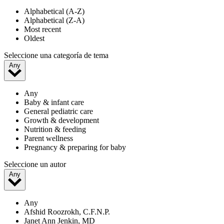
Alphabetical (A-Z)
Alphabetical (Z-A)
Most recent
Oldest
Seleccione una categoría de tema
Any
Any
Baby & infant care
General pediatric care
Growth & development
Nutrition & feeding
Parent wellness
Pregnancy & preparing for baby
Seleccione un autor
Any
Any
Afshid Roozrokh, C.F.N.P.
Janet Ann Jenkin, MD