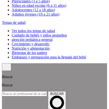
Preescolares (3 a 5 años)
Niños en edad escolar (6 a 11 años)
Adolescentes (12 a 18 años)
Adultos jóvenes (19 a 21 años)
Temas de salud
Ver todos los temas de salud
Cuidado de bebés y niños pequeños
atención pediátrica general
Crecimiento y desarrollo
Nutrición y alimentación
Bienestar de los padres
Embarazo y preparación para la llegada del bebé
Buscar
Buscar
BUSCAR