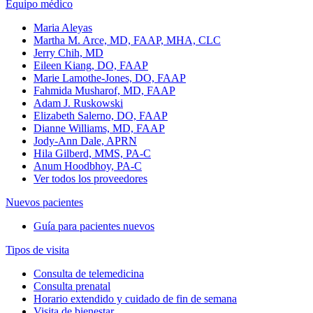
Equipo médico
Maria Aleyas
Martha M. Arce, MD, FAAP, MHA, CLC
Jerry Chih, MD
Eileen Kiang, DO, FAAP
Marie Lamothe-Jones, DO, FAAP
Fahmida Musharof, MD, FAAP
Adam J. Ruskowski
Elizabeth Salerno, DO, FAAP
Dianne Williams, MD, FAAP
Jody-Ann Dale, APRN
Hila Gilberd, MMS, PA-C
Anum Hoodbhoy, PA-C
Ver todos los proveedores
Nuevos pacientes
Guía para pacientes nuevos
Tipos de visita
Consulta de telemedicina
Consulta prenatal
Horario extendido y cuidado de fin de semana
Visita de bienestar