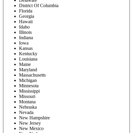
Delaware
District Of Columbia
Florida
Georgia
Hawaii
Idaho
Illinois
Indiana
Iowa
Kansas
Kentucky
Louisiana
Maine
Maryland
Massachusetts
Michigan
Minnesota
Mississippi
Missouri
Montana
Nebraska
Nevada
New Hampshire
New Jersey
New Mexico