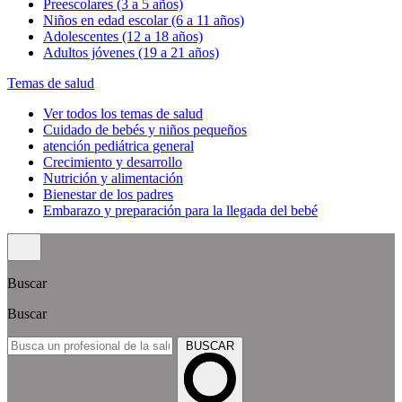
Preescolares (3 a 5 años)
Niños en edad escolar (6 a 11 años)
Adolescentes (12 a 18 años)
Adultos jóvenes (19 a 21 años)
Temas de salud
Ver todos los temas de salud
Cuidado de bebés y niños pequeños
atención pediátrica general
Crecimiento y desarrollo
Nutrición y alimentación
Bienestar de los padres
Embarazo y preparación para la llegada del bebé
Buscar
Buscar
BUSCAR