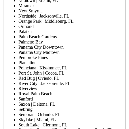
Midtown | Miami, FL
Miramar
New Smyrna
Northside | Jacksonville, FL
Orange Park | Middleburg, FL
Ormond
Palatka
Palm Beach Gardens
Palmetto Bay
Panama City Downtown
Panama City Midtown
Pembroke Pines
Plantation
Poinciana | Kissimmee, FL
Port St. John | Cocoa, FL
Red Bug | Oviedo, FL
River City | Jacksonville, FL
Riverview
Royal Palm Beach
Sanford
Saxon | Deltona, FL
Sebring
Semoran | Orlando, FL
Skylake | Miami, FL
South Lake | Clermont, FL