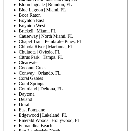
Bloomingdale | Brandon, FL
Blue Lagoon | Miami, FL
Boca Raton
Boynton East
Boynton West
Brickell | Miami, FL
Causeway | North Miami, FL
Chapel Trail | Pembroke Pines, FL
Chipola River | Marianna, FL
Chuluota | Oviedo, FL
Citrus Park | Tampa, FL
Clearwater
Coconut Creek
Conway | Orlando, FL
Coral Gables
Coral Springs
Courtland | Deltona, FL
Daytona
Deland
Doral
East Pompano
Edgewood | Lakeland, FL
Emerald Woods | Hollywood, FL
Fernandina Beach
Fort Lauderdale North