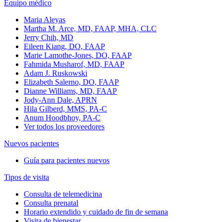
Equipo médico
Maria Aleyas
Martha M. Arce, MD, FAAP, MHA, CLC
Jerry Chih, MD
Eileen Kiang, DO, FAAP
Marie Lamothe-Jones, DO, FAAP
Fahmida Musharof, MD, FAAP
Adam J. Ruskowski
Elizabeth Salerno, DO, FAAP
Dianne Williams, MD, FAAP
Jody-Ann Dale, APRN
Hila Gilberd, MMS, PA-C
Anum Hoodbhoy, PA-C
Ver todos los proveedores
Nuevos pacientes
Guía para pacientes nuevos
Tipos de visita
Consulta de telemedicina
Consulta prenatal
Horario extendido y cuidado de fin de semana
Visita de bienestar