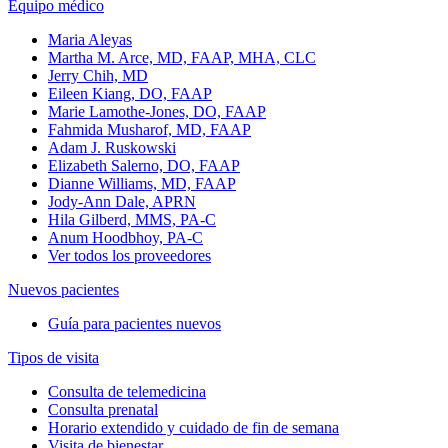
Equipo médico
Maria Aleyas
Martha M. Arce, MD, FAAP, MHA, CLC
Jerry Chih, MD
Eileen Kiang, DO, FAAP
Marie Lamothe-Jones, DO, FAAP
Fahmida Musharof, MD, FAAP
Adam J. Ruskowski
Elizabeth Salerno, DO, FAAP
Dianne Williams, MD, FAAP
Jody-Ann Dale, APRN
Hila Gilberd, MMS, PA-C
Anum Hoodbhoy, PA-C
Ver todos los proveedores
Nuevos pacientes
Guía para pacientes nuevos
Tipos de visita
Consulta de telemedicina
Consulta prenatal
Horario extendido y cuidado de fin de semana
Visita de bienestar