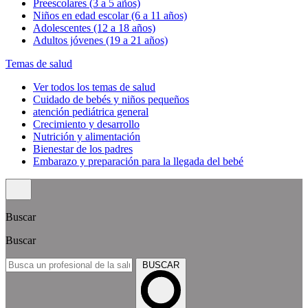
Preescolares (3 a 5 años)
Niños en edad escolar (6 a 11 años)
Adolescentes (12 a 18 años)
Adultos jóvenes (19 a 21 años)
Temas de salud
Ver todos los temas de salud
Cuidado de bebés y niños pequeños
atención pediátrica general
Crecimiento y desarrollo
Nutrición y alimentación
Bienestar de los padres
Embarazo y preparación para la llegada del bebé
Buscar
Buscar
BUSCAR