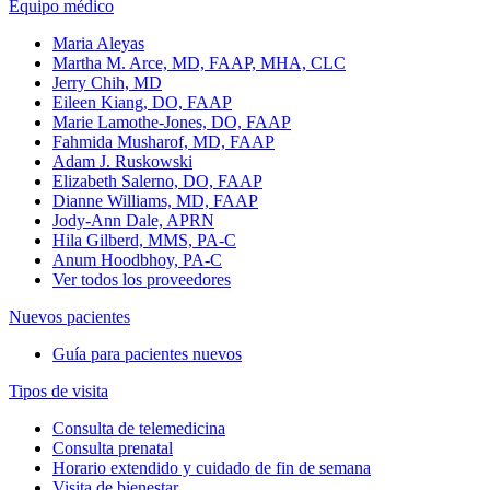
Equipo médico
Maria Aleyas
Martha M. Arce, MD, FAAP, MHA, CLC
Jerry Chih, MD
Eileen Kiang, DO, FAAP
Marie Lamothe-Jones, DO, FAAP
Fahmida Musharof, MD, FAAP
Adam J. Ruskowski
Elizabeth Salerno, DO, FAAP
Dianne Williams, MD, FAAP
Jody-Ann Dale, APRN
Hila Gilberd, MMS, PA-C
Anum Hoodbhoy, PA-C
Ver todos los proveedores
Nuevos pacientes
Guía para pacientes nuevos
Tipos de visita
Consulta de telemedicina
Consulta prenatal
Horario extendido y cuidado de fin de semana
Visita de bienestar