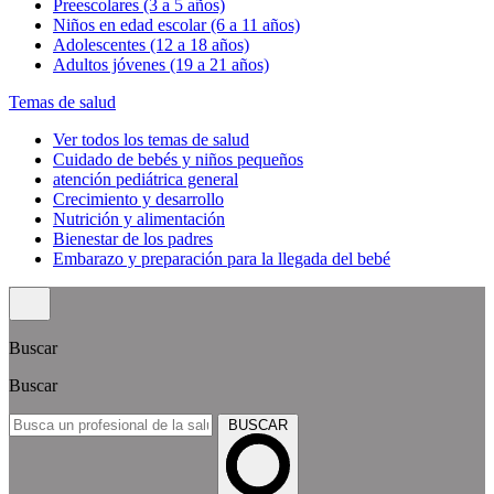
Preescolares (3 a 5 años)
Niños en edad escolar (6 a 11 años)
Adolescentes (12 a 18 años)
Adultos jóvenes (19 a 21 años)
Temas de salud
Ver todos los temas de salud
Cuidado de bebés y niños pequeños
atención pediátrica general
Crecimiento y desarrollo
Nutrición y alimentación
Bienestar de los padres
Embarazo y preparación para la llegada del bebé
Buscar
Buscar
BUSCAR