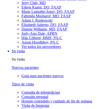
Jerry Chih, MD
Eileen Kiang, DO, FAAP
Marie Lamothe-Jones, DO, FAAP
Fahmida Musharof, MD, FAAP
Adam J. Ruskowski
Elizabeth Salerno, DO, FAAP
Dianne Williams, MD, FAAP
Jody-Ann Dale, APRN
Hila Gilberd, MMS, PA-C
Anum Hoodbhoy, PA-C
Ver todos los proveedores
Su visita
Su visita
Nuevos pacientes
Guía para pacientes nuevos
Tipos de visita
Consulta de telemedicina
Consulta prenatal
Horario extendido y cuidado de fin de semana
Visita de bienestar