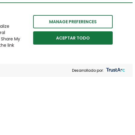
MANAGE PREFERENCES
alize
ral
ACEPTAR TODO
r Share My
he link
Desarrollado por: