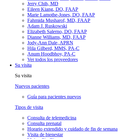
Jerry Chih, MD
Eileen Kiang, DO, FAAP
Marie Lamothe-Jones, DO, FAAP
Fahmida Musharof, MD, FAAP
Adam J. Ruskowski
Elizabeth Salerno, DO, FAAP
Dianne Williams, MD, FAAP
Jody-Ann Dale, APRN
Hila Gilberd, MMS, PA-C
Anum Hoodbhoy, PA-C
Ver todos los proveedores
Su visita
Su visita
Nuevos pacientes
Guía para pacientes nuevos
Tipos de visita
Consulta de telemedicina
Consulta prenatal
Horario extendido y cuidado de fin de semana
Visita de bienestar