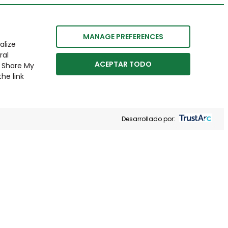
MANAGE PREFERENCES
alize
ral
ACEPTAR TODO
r Share My
he link
Desarrollado por: