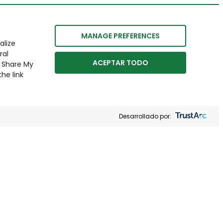
MANAGE PREFERENCES
alize
ral
ACEPTAR TODO
r Share My
he link
Desarrollado por: