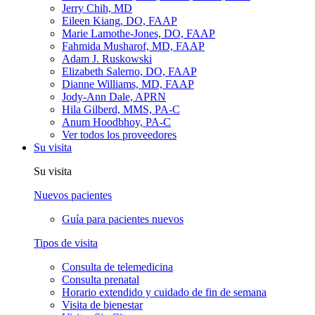
Jerry Chih, MD
Eileen Kiang, DO, FAAP
Marie Lamothe-Jones, DO, FAAP
Fahmida Musharof, MD, FAAP
Adam J. Ruskowski
Elizabeth Salerno, DO, FAAP
Dianne Williams, MD, FAAP
Jody-Ann Dale, APRN
Hila Gilberd, MMS, PA-C
Anum Hoodbhoy, PA-C
Ver todos los proveedores
Su visita
Su visita
Nuevos pacientes
Guía para pacientes nuevos
Tipos de visita
Consulta de telemedicina
Consulta prenatal
Horario extendido y cuidado de fin de semana
Visita de bienestar