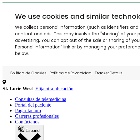
We use cookies and similar technol
We collect personal information (such as identifiers and i
content and ads. This may involve the "sharing" of your p
advertising. You can opt out of the sale or sharing of you
Personal Information" link or by managing your preferences
below.
Política de Cookies
Política de Privacidad
Tracker Details
St. Lucie West
Elija otra ubicación
Consultas de telemedicina
Portal del paciente
Pagar factura
Carreras profesionales
Contáctanos
Español