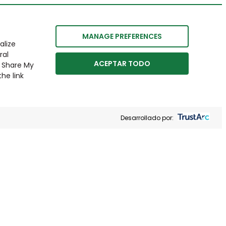
MANAGE PREFERENCES
alize
ral
ACEPTAR TODO
r Share My
he link
Desarrollado por: