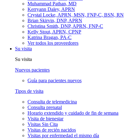
Muhammad Pathan, MD
Kerryann Daley, APRN
Crystal Locke, APRN, MSN, FNP-C, BSN, RN
Brian Skirvin, DNP, APRN
Christina Smith, DNP, APRN, FNP-C
Kelly Stout, APRN, CPNP
Katrina Bragan, PA-C
Ver todos los proveedores
Su visita
Su visita
Nuevos pacientes
Guía para pacientes nuevos
Tipos de visita
Consulta de telemedicina
Consulta prenatal
Horario extendido y cuidado de fin de semana
Visita de bienestar
Visitas Sin Cita
Visitas de recién nacidos
Visitas por enfermedad el mismo día