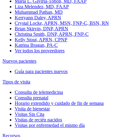
Maria L. Gaviria-Tobon, MD, FAAP
Liza Melendez, MD, FAAP
Muhammad Pathan, MD
Kerryann Daley, APRN
Crystal Locke, APRN, MSN, FNP-C, BSN, RN
Brian Skirvin, DNP, APRN
Christina Smith, DNP, APRN, FNP-C
Kelly Stout, APRN, CPNP
Katrina Bragan, PA-C
Ver todos los proveedores
Nuevos pacientes
Guía para pacientes nuevos
Tipos de visita
Consulta de telemedicina
Consulta prenatal
Horario extendido y cuidado de fin de semana
Visita de bienestar
Visitas Sin Cita
Visitas de recién nacidos
Visitas por enfermedad el mismo día
Recursos