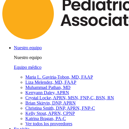
Nuestro equipo
Nuestro equipo
Equipo médico
Maria L. Gaviria-Tobon, MD, FAAP
Liza Melendez, MD, FAAP
Muhammad Pathan, MD
Kerryann Daley, APRN
Crystal Locke, APRN, MSN, FNP-C, BSN, RN
Brian Skirvin, DNP, APRN
Christina Smith, DNP, APRN, FNP-C
Kelly Stout, APRN, CPNP
Katrina Bragan, PA-C
Ver todos los proveedores
Su visita