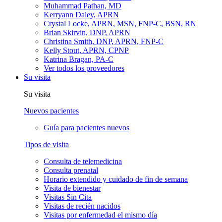
Muhammad Pathan, MD
Kerryann Daley, APRN
Crystal Locke, APRN, MSN, FNP-C, BSN, RN
Brian Skirvin, DNP, APRN
Christina Smith, DNP, APRN, FNP-C
Kelly Stout, APRN, CPNP
Katrina Bragan, PA-C
Ver todos los proveedores
Su visita
Su visita
Nuevos pacientes
Guía para pacientes nuevos
Tipos de visita
Consulta de telemedicina
Consulta prenatal
Horario extendido y cuidado de fin de semana
Visita de bienestar
Visitas Sin Cita
Visitas de recién nacidos
Visitas por enfermedad el mismo día