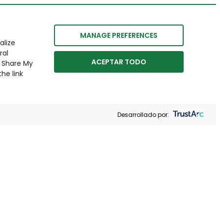
MANAGE PREFERENCES
alize
ral
ACEPTAR TODO
r Share My
he link
Desarrollado por: