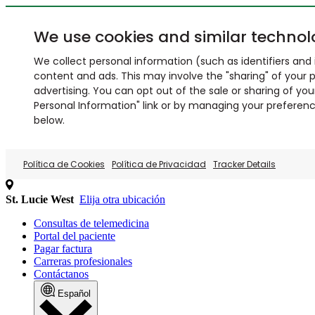
We use cookies and similar technol
We collect personal information (such as identifiers and i
content and ads. This may involve the "sharing" of your p
advertising. You can opt out of the sale or sharing of you
Personal Information" link or by managing your preferences
below.
Política de Cookies
Política de Privacidad
Tracker Details
St. Lucie West
Elija otra ubicación
Consultas de telemedicina
Portal del paciente
Pagar factura
Carreras profesionales
Contáctanos
Español