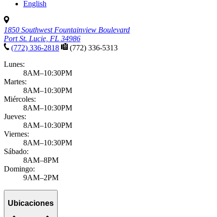
Growth & development
Adolescent mental health
Published November 11, 2025
by Ravinder Khaira, MD, MBA, MPH, FAAP
Adolescent mental health issues have been on the rise since the
pandemic, with more cases diagnosed regularly. At Pediatric
Associates, we believe tha...
Learn more