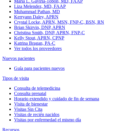
Maria L. Gaviria-Tobon, MD, FAAP
Liza Melendez, MD, FAAP
Muhammad Pathan, MD
Kerryann Daley, APRN
Crystal Locke, APRN, MSN, FNP-C, BSN, RN
Brian Skirvin, DNP, APRN
Christina Smith, DNP, APRN, FNP-C
Kelly Stout, APRN, CPNP
Katrina Bragan, PA-C
Ver todos los proveedores
Nuevos pacientes
Guía para pacientes nuevos
Tipos de visita
Consulta de telemedicina
Consulta prenatal
Horario extendido y cuidado de fin de semana
Visita de bienestar
Visitas Sin Cita
Visitas de recién nacidos
Visitas por enfermedad el mismo día
Recursos