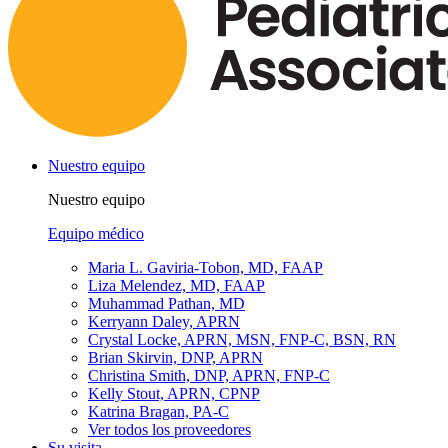
Nuestro equipo
Nuestro equipo
Equipo médico
Maria L. Gaviria-Tobon, MD, FAAP
Liza Melendez, MD, FAAP
Muhammad Pathan, MD
Kerryann Daley, APRN
Crystal Locke, APRN, MSN, FNP-C, BSN, RN
Brian Skirvin, DNP, APRN
Christina Smith, DNP, APRN, FNP-C
Kelly Stout, APRN, CPNP
Katrina Bragan, PA-C
Ver todos los proveedores
Su visita