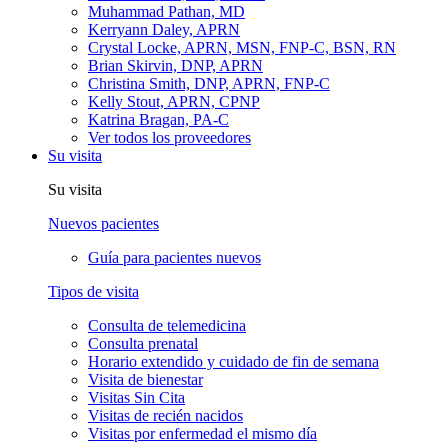
Muhammad Pathan, MD
Kerryann Daley, APRN
Crystal Locke, APRN, MSN, FNP-C, BSN, RN
Brian Skirvin, DNP, APRN
Christina Smith, DNP, APRN, FNP-C
Kelly Stout, APRN, CPNP
Katrina Bragan, PA-C
Ver todos los proveedores
Su visita
Su visita
Nuevos pacientes
Guía para pacientes nuevos
Tipos de visita
Consulta de telemedicina
Consulta prenatal
Horario extendido y cuidado de fin de semana
Visita de bienestar
Visitas Sin Cita
Visitas de recién nacidos
Visitas por enfermedad el mismo día