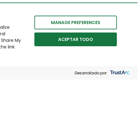
MANAGE PREFERENCES
alize
ral
ACEPTAR TODO
r Share My
he link
Desarrollado por: