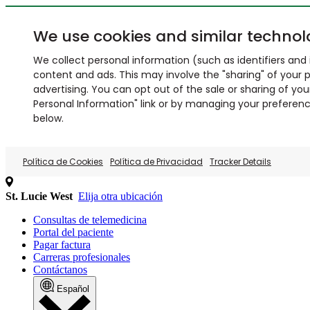
We use cookies and similar technol
We collect personal information (such as identifiers and i
content and ads. This may involve the "sharing" of your p
advertising. You can opt out of the sale or sharing of you
Personal Information" link or by managing your preferences
below.
Política de Cookies
Política de Privacidad
Tracker Details
St. Lucie West
Elija otra ubicación
Consultas de telemedicina
Portal del paciente
Pagar factura
Carreras profesionales
Contáctanos
Español