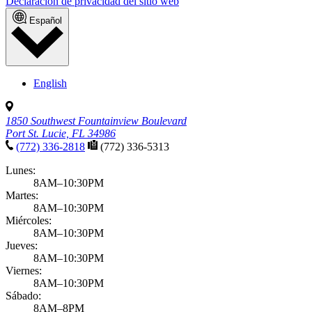
Declaración de privacidad del sitio web
Español
English
1850 Southwest Fountainview Boulevard
Port St. Lucie, FL 34986
(772) 336-2818
(772) 336-5313
Lunes:
8AM–10:30PM
Martes:
8AM–10:30PM
Miércoles:
8AM–10:30PM
Jueves:
8AM–10:30PM
Viernes:
8AM–10:30PM
Sábado:
8AM–8PM