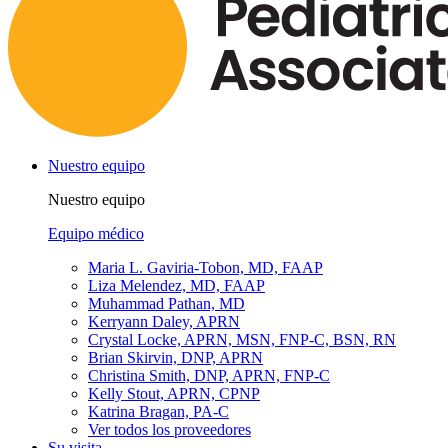
Nuestro equipo
Nuestro equipo
Equipo médico
Maria L. Gaviria-Tobon, MD, FAAP
Liza Melendez, MD, FAAP
Muhammad Pathan, MD
Kerryann Daley, APRN
Crystal Locke, APRN, MSN, FNP-C, BSN, RN
Brian Skirvin, DNP, APRN
Christina Smith, DNP, APRN, FNP-C
Kelly Stout, APRN, CPNP
Katrina Bragan, PA-C
Ver todos los proveedores
Su visita