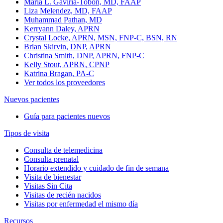
Maria L. Gaviria-Tobon, MD, FAAP
Liza Melendez, MD, FAAP
Muhammad Pathan, MD
Kerryann Daley, APRN
Crystal Locke, APRN, MSN, FNP-C, BSN, RN
Brian Skirvin, DNP, APRN
Christina Smith, DNP, APRN, FNP-C
Kelly Stout, APRN, CPNP
Katrina Bragan, PA-C
Ver todos los proveedores
Nuevos pacientes
Guía para pacientes nuevos
Tipos de visita
Consulta de telemedicina
Consulta prenatal
Horario extendido y cuidado de fin de semana
Visita de bienestar
Visitas Sin Cita
Visitas de recién nacidos
Visitas por enfermedad el mismo día
Recursos