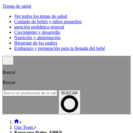
Temas de salud
Ver todos los temas de salud
Cuidado de bebés y niños pequeños
atención pediátrica general
Crecimiento y desarrollo
Nutrición y alimentación
Bienestar de los padres
Embarazo y preparación para la llegada del bebé
Buscar
Buscar
BUSCAR
Our Team
Kerryann Daley, APRN