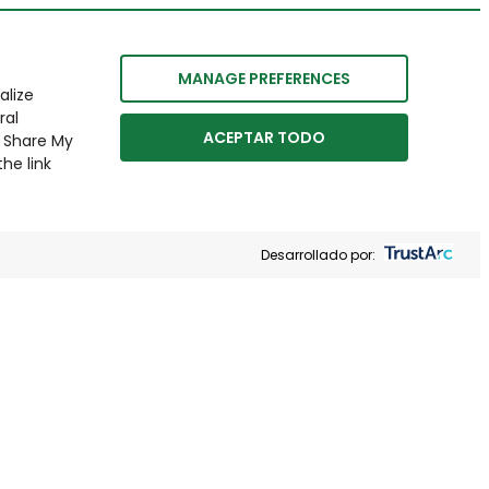
MANAGE PREFERENCES
alize
ral
ACEPTAR TODO
r Share My
he link
Desarrollado por: