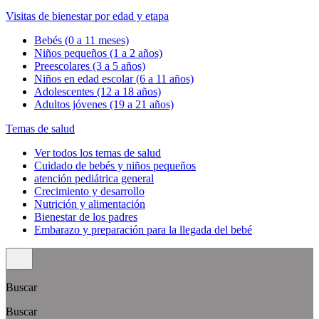
Visitas de bienestar por edad y etapa
Bebés (0 a 11 meses)
Niños pequeños (1 a 2 años)
Preescolares (3 a 5 años)
Niños en edad escolar (6 a 11 años)
Adolescentes (12 a 18 años)
Adultos jóvenes (19 a 21 años)
Temas de salud
Ver todos los temas de salud
Cuidado de bebés y niños pequeños
atención pediátrica general
Crecimiento y desarrollo
Nutrición y alimentación
Bienestar de los padres
Embarazo y preparación para la llegada del bebé
Buscar
Buscar